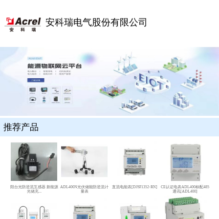
安科瑞电气股份有限公司
推荐产品
阳台光防逆流互感器 新能源
ADL400N光伏储能防逆流计
直流电能表[DJSF1352-RN]
CE认证电表ADL400标配485
光储充...
量表
通讯[ADL400]