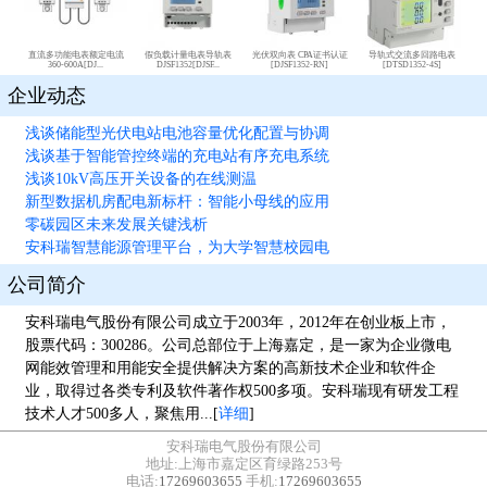
直流多功能电表额定电流
假负载计量电表导轨表
光伏双向表 CPA证书认证
导轨式交流多回路电表
360-600A[DJ...
DJSF1352[DJSF...
[DJSF1352-RN]
[DTSD1352-4S]
企业动态
浅谈储能型光伏电站电池容量优化配置与协调
浅谈基于智能管控终端的充电站有序充电系统
浅谈10kV高压开关设备的在线测温
新型数据机房配电新标杆：智能小母线的应用
零碳园区未来发展关键浅析
安科瑞智慧能源管理平台，为大学智慧校园电
公司简介
安科瑞电气股份有限公司成立于2003年，2012年在创业板上市，
股票代码：300286。公司总部位于上海嘉定，是一家为企业微电
网能效管理和用能安全提供解决方案的高新技术企业和软件企
业，取得过各类专利及软件著作权500多项。安科瑞现有研发工程
技术人才500多人，聚焦用...[
详细
]
安科瑞电气股份有限公司
地址:上海市嘉定区育绿路253号
电话:
17269603655
手机:
17269603655