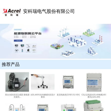
安科瑞电气股份有限公司
推荐产品
阳台光防逆流互感器 新能源
ADL400N光伏储能防逆流计
直流电能表[DJSF1352-RN]
CE认证电表ADL400标配485
光储充...
量表
通讯[ADL400]