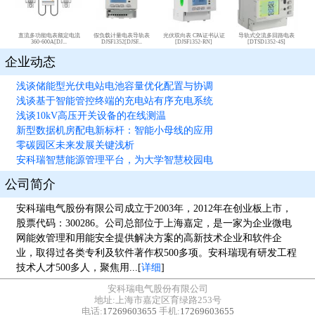
直流多功能电表额定电流
假负载计量电表导轨表
光伏双向表 CPA证书认证
导轨式交流多回路电表
360-600A[DJ...
DJSF1352[DJSF...
[DJSF1352-RN]
[DTSD1352-4S]
企业动态
浅谈储能型光伏电站电池容量优化配置与协调
浅谈基于智能管控终端的充电站有序充电系统
浅谈10kV高压开关设备的在线测温
新型数据机房配电新标杆：智能小母线的应用
零碳园区未来发展关键浅析
安科瑞智慧能源管理平台，为大学智慧校园电
公司简介
安科瑞电气股份有限公司成立于2003年，2012年在创业板上市，
股票代码：300286。公司总部位于上海嘉定，是一家为企业微电
网能效管理和用能安全提供解决方案的高新技术企业和软件企
业，取得过各类专利及软件著作权500多项。安科瑞现有研发工程
技术人才500多人，聚焦用...[
详细
]
安科瑞电气股份有限公司
地址:上海市嘉定区育绿路253号
电话:
17269603655
手机:
17269603655