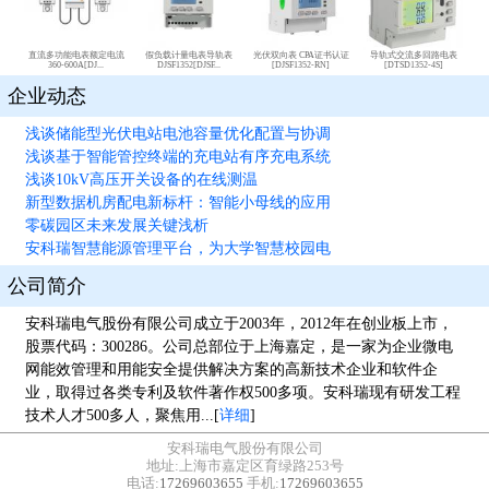
直流多功能电表额定电流
假负载计量电表导轨表
光伏双向表 CPA证书认证
导轨式交流多回路电表
360-600A[DJ...
DJSF1352[DJSF...
[DJSF1352-RN]
[DTSD1352-4S]
企业动态
浅谈储能型光伏电站电池容量优化配置与协调
浅谈基于智能管控终端的充电站有序充电系统
浅谈10kV高压开关设备的在线测温
新型数据机房配电新标杆：智能小母线的应用
零碳园区未来发展关键浅析
安科瑞智慧能源管理平台，为大学智慧校园电
公司简介
安科瑞电气股份有限公司成立于2003年，2012年在创业板上市，
股票代码：300286。公司总部位于上海嘉定，是一家为企业微电
网能效管理和用能安全提供解决方案的高新技术企业和软件企
业，取得过各类专利及软件著作权500多项。安科瑞现有研发工程
技术人才500多人，聚焦用...[
详细
]
安科瑞电气股份有限公司
地址:上海市嘉定区育绿路253号
电话:
17269603655
手机:
17269603655