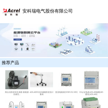
安科瑞电气股份有限公司
推荐产品
阳台光防逆流互感器 新能源
ADL400N光伏储能防逆流计
直流电能表[DJSF1352-RN]
CE认证电表ADL400标配485
光储充...
量表
通讯[ADL400]