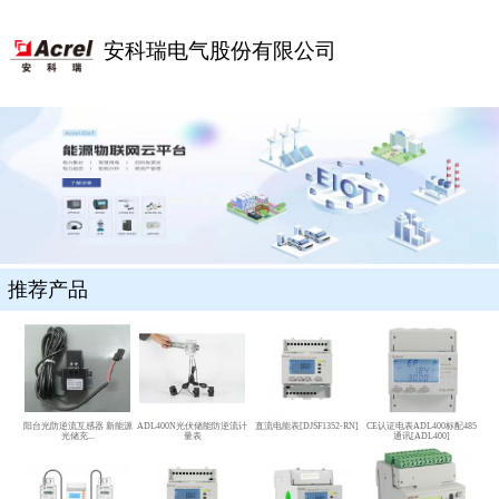
安科瑞电气股份有限公司
推荐产品
阳台光防逆流互感器 新能源
ADL400N光伏储能防逆流计
直流电能表[DJSF1352-RN]
CE认证电表ADL400标配485
光储充...
量表
通讯[ADL400]