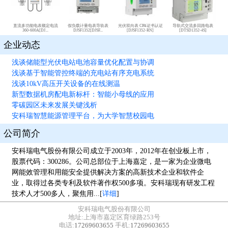
直流多功能电表额定电流
假负载计量电表导轨表
光伏双向表 CPA证书认证
导轨式交流多回路电表
360-600A[DJ...
DJSF1352[DJSF...
[DJSF1352-RN]
[DTSD1352-4S]
企业动态
浅谈储能型光伏电站电池容量优化配置与协调
浅谈基于智能管控终端的充电站有序充电系统
浅谈10kV高压开关设备的在线测温
新型数据机房配电新标杆：智能小母线的应用
零碳园区未来发展关键浅析
安科瑞智慧能源管理平台，为大学智慧校园电
公司简介
安科瑞电气股份有限公司成立于2003年，2012年在创业板上市，
股票代码：300286。公司总部位于上海嘉定，是一家为企业微电
网能效管理和用能安全提供解决方案的高新技术企业和软件企
业，取得过各类专利及软件著作权500多项。安科瑞现有研发工程
技术人才500多人，聚焦用...[
详细
]
安科瑞电气股份有限公司
地址:上海市嘉定区育绿路253号
电话:
17269603655
手机:
17269603655