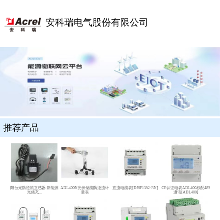
安科瑞电气股份有限公司
推荐产品
阳台光防逆流互感器 新能源
ADL400N光伏储能防逆流计
直流电能表[DJSF1352-RN]
CE认证电表ADL400标配485
光储充...
量表
通讯[ADL400]